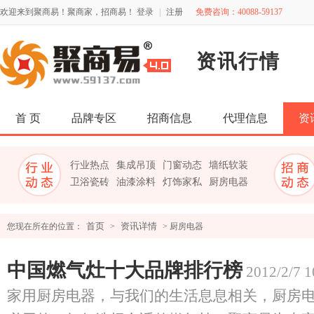
欢迎来到聚商易！聚商家，招商易！
登录
|
注册
免费咨询：40088-59137
资讯行情
首 页
品牌专区
招商信息
代理信息
资
行业热点
集成吊顶
门窗动态
墙纸软装
卫浴瓷砖
油漆涂料
灯饰家私
厨房电器
首页
资讯详情
您现在所在的位置：
>
> 厨房电器
中国燃气灶十大品牌排行榜
2012/2/7 1
家用厨房电器，与我们的生活息息相关，厨房