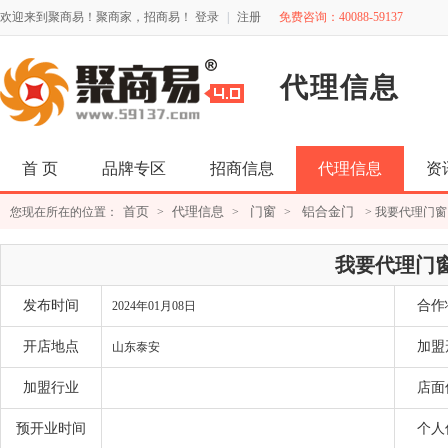
欢迎来到聚商易！聚商家，招商易！
登录
|
注册
免费咨询：40088-59137
代理信息
首 页
品牌专区
招商信息
代理信息
资
首页
代理信息
门窗
铝合金门
您现在所在的位置：
>
>
>
> 我要代理门窗
我要代理门
发布时间
合作
2024年01月08日
开店地点
加盟
山东泰安
加盟行业
店面
预开业时间
个人