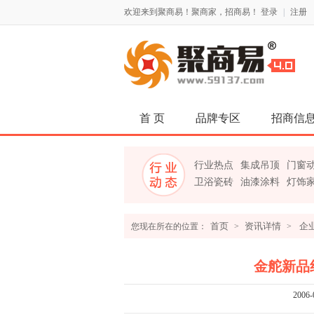
欢迎来到聚商易！聚商家，招商易！
登录
|
注册
首 页
品牌专区
招商信
行业热点
集成吊顶
门窗
卫浴瓷砖
油漆涂料
灯饰
首页
资讯详情
企
您现在所在的位置：
>
>
金舵新品
2006-