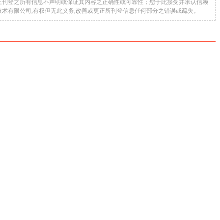
上刊登之所有信息不声明或保证其内容之正确性或可靠性；您于此接受并承认信赖
术有限公司,有权但无此义务,改善或更正所刊登信息任何部分之错误或疏失。