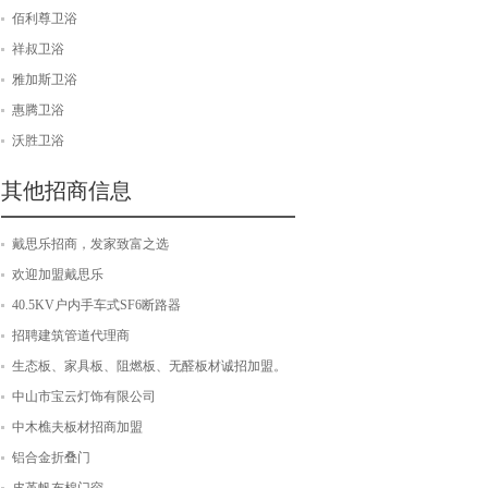
佰利尊卫浴
祥叔卫浴
雅加斯卫浴
惠腾卫浴
沃胜卫浴
其他招商信息
戴思乐招商，发家致富之选
欢迎加盟戴思乐
40.5KV户内手车式SF6断路器
招聘建筑管道代理商
生态板、家具板、阻燃板、无醛板材诚招加盟。
中山市宝云灯饰有限公司
中木樵夫板材招商加盟
铝合金折叠门