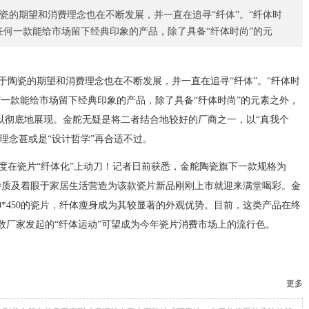
瓷的期望和消费理念也在不断发展，并一直在追寻“纤体”。“纤体时
任何一款能给市场留下经典印象的产品，除了具备“纤体时尚”的元
于陶瓷的期望和消费理念也在不断发展，并一直在追寻“纤体”。“纤体时
一款能给市场留下经典印象的产品，除了具备“纤体时尚”的元素之外，
以彻底地展现。金舵无疑是将二者结合地较好的厂商之一，以“真我个
设计理念甚或是“设计哲学”再合适不过。
在瓷片“纤体化”上动刀！记者日前获悉，金舵陶瓷旗下一款规格为
性化特质及着眼于家居生活营造为该款瓷片新品刚刚上市就迎来满堂喝彩。金
0*450的瓷片，纤体瘦身成为其较显著的外观优势。目前，这类产品在终
数厂家发起的“纤体运动”可望成为今年瓷片消费市场上的流行色。
更多