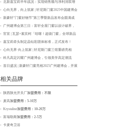
落幕！
北新嘉宝莉半年战况：实现销售额与净利润双增
长！
心向无界，向上筑家 | 轩尼斯门窗2025中国建博会
（广州）圆满收官！
新豪轩“门窗好物节”第三季暨新品发布会圆满成
功，擘画品质生活新图景
广州建博会第三日：富轩全屋门窗以设计破界，
重塑美好人居新范式
官宣 | 瓦瑟×索宾柯「哇噻！超级门窗」全球新品
战略升级发布
嘉宝莉牵头制定晶钻彩团体标准，正式发布！
心向无界·向上筑家 | 轩尼斯门窗三馆重磅亮相
2025广州建博会
科凡高定闪耀广州建博会，引领美学高定潮流
首日盛况 | 新豪轩门窗亮相2025广州建博会，开展
首日燃爆全场！
相关品牌
陕西陕光开关厂
加盟费用：不限
麦高
加盟费用：5-10万
Krystaline
加盟费用：10-20万
富瑞勒斯
加盟费用：2-5万
卡麦奇卫浴