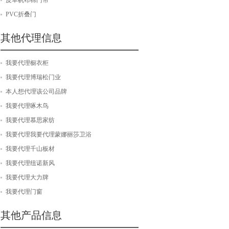
皮革帆布棉门帘
PVC折叠门
其他代理信息
我要代理橱衣柜
我要代理博瑞松门业
本人想代理该公司品牌
我要代理啄木鸟
我要代理慕思家纺
我要代理我要代理蒙娜丽莎卫浴
我要代理千山板材
我要代理纽诺新风
我要代理大力牌
我要代理门窗
其他产品信息