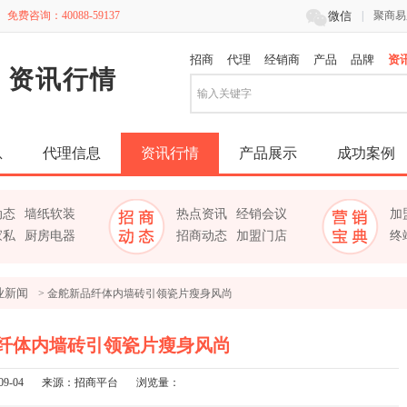

免费咨询：40088-59137
微信
|
聚商易
招商
代理
经销商
产品
品牌
资
资讯行情
息
代理信息
资讯行情
产品展示
成功案例
动态
墙纸软装
热点资讯
经销会议
加
家私
厨房电器
招商动态
加盟门店
终
业新闻
> 金舵新品纤体内墙砖引领瓷片瘦身风尚
纤体内墙砖引领瓷片瘦身风尚
09-04
来源：招商平台
浏览量：