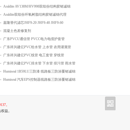
Araldite AV138M/HV998双组份结构胶铭诚锦
Araldite双组份环氧树脂结构胶铭诚锦代理
嘉隆替代滤芯JHF9-20 JHF9-40 JHF9-60
混凝土色差修复剂
广东PVCU通信管 PVCC电力电缆护套管
广东祥兴建亿PVC给水管 上水管 农用灌溉管
广东祥兴建亿PVC线管 电工套管 穿线管
广东祥兴建亿PVC排水管 下水管 排污管 雨水管
Humiseal 1B59LU三防漆 线路板三防涂覆铭诚锦
Humiseal 汽车EPS控制器线路板三防涂覆铭诚锦
代理
137。
法权益。