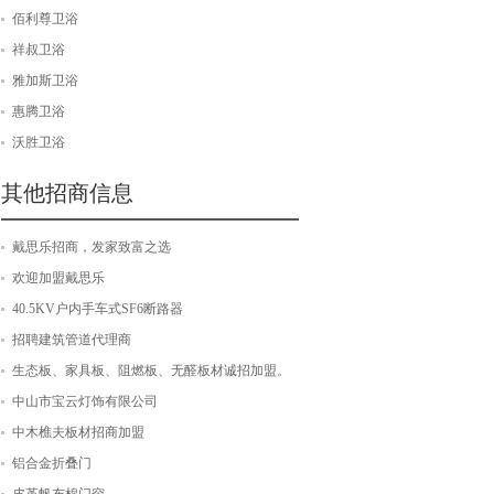
佰利尊卫浴
祥叔卫浴
雅加斯卫浴
惠腾卫浴
沃胜卫浴
其他招商信息
戴思乐招商，发家致富之选
欢迎加盟戴思乐
40.5KV户内手车式SF6断路器
招聘建筑管道代理商
生态板、家具板、阻燃板、无醛板材诚招加盟。
中山市宝云灯饰有限公司
中木樵夫板材招商加盟
铝合金折叠门