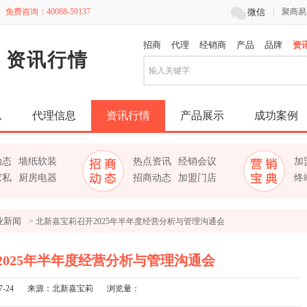

免费咨询：40088-59137
微信
|
聚商易
招商
代理
经销商
产品
品牌
资
资讯行情
息
代理信息
资讯行情
产品展示
成功案例
动态
墙纸软装
热点资讯
经销会议
加
家私
厨房电器
招商动态
加盟门店
终
业新闻
> 北新嘉宝莉召开2025年半年度经营分析与管理沟通会
2025年半年度经营分析与管理沟通会
7-24
来源：北新嘉宝莉
浏览量：