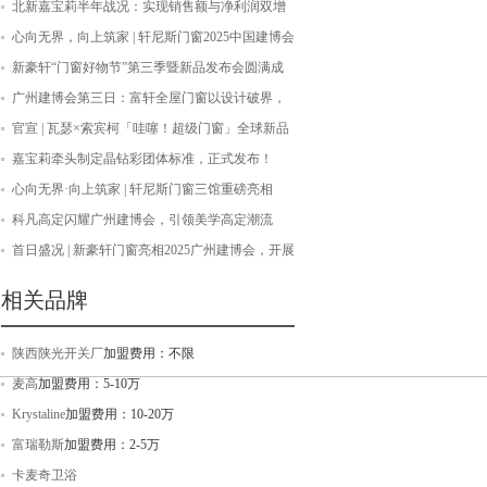
落幕！
北新嘉宝莉半年战况：实现销售额与净利润双增
长！
心向无界，向上筑家 | 轩尼斯门窗2025中国建博会
（广州）圆满收官！
新豪轩“门窗好物节”第三季暨新品发布会圆满成
功，擘画品质生活新图景
广州建博会第三日：富轩全屋门窗以设计破界，
重塑美好人居新范式
官宣 | 瓦瑟×索宾柯「哇噻！超级门窗」全球新品
战略升级发布
嘉宝莉牵头制定晶钻彩团体标准，正式发布！
心向无界·向上筑家 | 轩尼斯门窗三馆重磅亮相
2025广州建博会
科凡高定闪耀广州建博会，引领美学高定潮流
首日盛况 | 新豪轩门窗亮相2025广州建博会，开展
首日燃爆全场！
相关品牌
陕西陕光开关厂
加盟费用：不限
麦高
加盟费用：5-10万
Krystaline
加盟费用：10-20万
富瑞勒斯
加盟费用：2-5万
卡麦奇卫浴