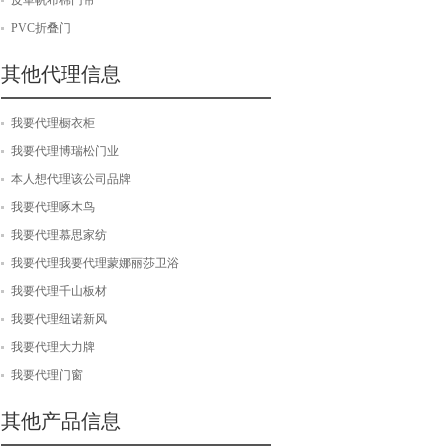
皮革帆布棉门帘
PVC折叠门
其他代理信息
我要代理橱衣柜
我要代理博瑞松门业
本人想代理该公司品牌
我要代理啄木鸟
我要代理慕思家纺
我要代理我要代理蒙娜丽莎卫浴
我要代理千山板材
我要代理纽诺新风
我要代理大力牌
我要代理门窗
其他产品信息