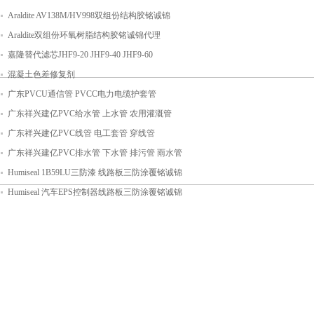
Araldite AV138M/HV998双组份结构胶铭诚锦
Araldite双组份环氧树脂结构胶铭诚锦代理
嘉隆替代滤芯JHF9-20 JHF9-40 JHF9-60
混凝土色差修复剂
广东PVCU通信管 PVCC电力电缆护套管
广东祥兴建亿PVC给水管 上水管 农用灌溉管
广东祥兴建亿PVC线管 电工套管 穿线管
广东祥兴建亿PVC排水管 下水管 排污管 雨水管
Humiseal 1B59LU三防漆 线路板三防涂覆铭诚锦
Humiseal 汽车EPS控制器线路板三防涂覆铭诚锦
代理