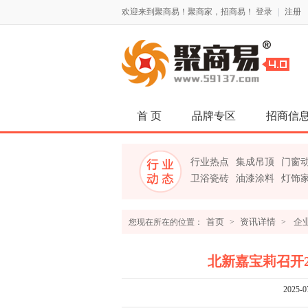
欢迎来到聚商易！聚商家，招商易！
登录
|
注册
首 页
品牌专区
招商信
行业热点
集成吊顶
门窗
卫浴瓷砖
油漆涂料
灯饰
首页
资讯详情
企
您现在所在的位置：
>
>
北新嘉宝莉召开
2025-0