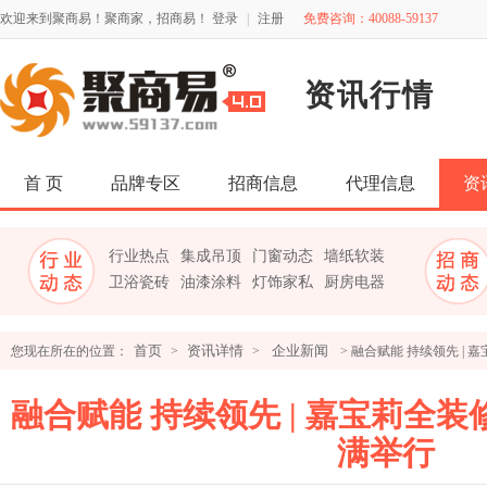
欢迎来到聚商易！聚商家，招商易！
登录
|
注册
免费咨询：40088-59137
资讯行情
首 页
品牌专区
招商信息
代理信息
资
行业热点
集成吊顶
门窗动态
墙纸软装
卫浴瓷砖
油漆涂料
灯饰家私
厨房电器
首页
资讯详情
企业新闻
您现在所在的位置：
>
>
> 融合赋能 持续领先 | 
融合赋能 持续领先 | 嘉宝莉全装
满举行