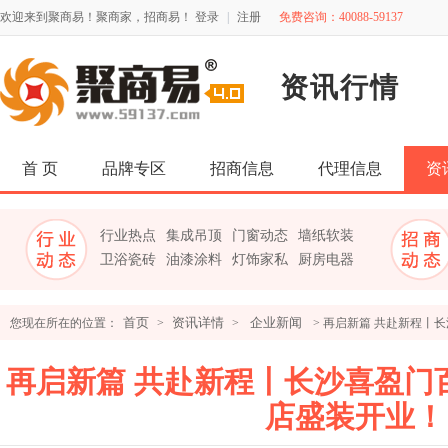
欢迎来到聚商易！聚商家，招商易！
登录
|
注册
免费咨询：40088-59137
资讯行情
首 页
品牌专区
招商信息
代理信息
资
行业热点
集成吊顶
门窗动态
墙纸软装
卫浴瓷砖
油漆涂料
灯饰家私
厨房电器
首页
资讯详情
企业新闻
您现在所在的位置：
>
>
> 再启新篇 共赴新程丨
再启新篇 共赴新程丨长沙喜盈门
店盛装开业！