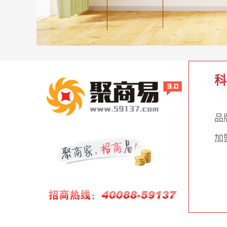
科
品
加