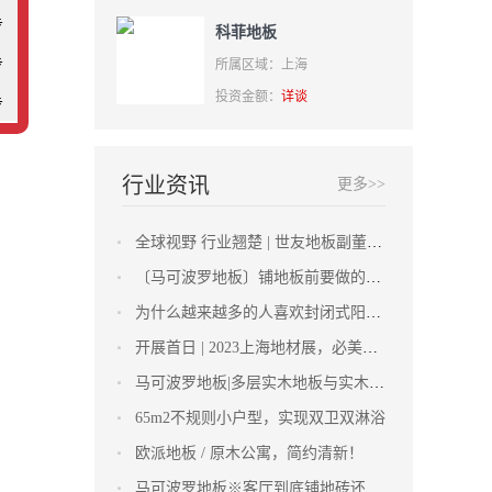
步
科菲地板
步
所属区域：上海
步
投资金额：
详谈
步
步
行业资讯
更多>>
步
全球视野 行业翘楚 | 世友地板副董事长顾梓生先生荣 获“中国林产工业特殊贡献奖”
〔马可波罗地板〕铺地板前要做的准备工作有哪些？
为什么越来越多的人喜欢封闭式阳台，看完就知道答案了！
开展首日 | 2023上海地材展，必美地板引 领地板潮流新趋势！
马可波罗地板|多层实木地板与实木地板有什么区别？
65m2不规则小户型，实现双卫双淋浴
欧派地板 / 原木公寓，简约清新！
马可波罗地板※客厅到底铺地砖还是木地板？看完这几个对比分析！