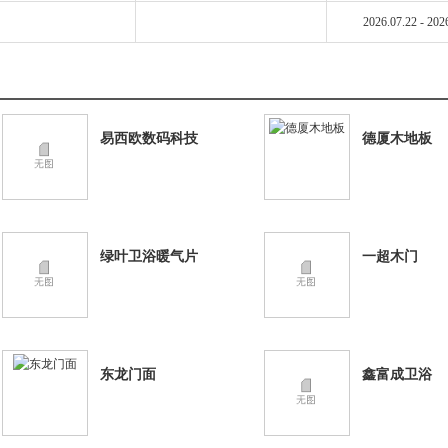
2026.07.22 - 202
易西欧数码科技
德厦木地板
绿叶卫浴暖气片
一超木门
东龙门面
鑫富成卫浴