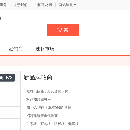
服务
|
关于我们
|
中国建材网
|
网站导航
讯
经销商
建材市场
新品牌招商
戴思乐招商，发家致富之选
欢迎加盟戴思乐
40.5KV户内手车式SF6断路器
招聘建筑管道代理商
生态板、家具板、阻燃板、无醛板