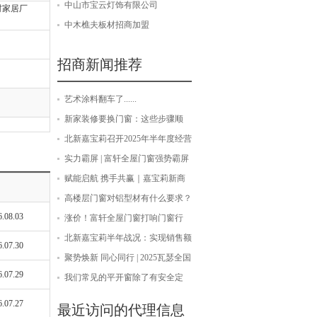
材诚招加盟。
中山市宝云灯饰有限公司
材家居厂
中木樵夫板材招商加盟
招商新闻推荐
艺术涂料翻车了......
新家装修要换门窗：这些步骤顺
序，不要再弄反了
北新嘉宝莉召开2025年半年度经营
分析与管理沟通会
实力霸屏 | 富轩全屋门窗强势霸屏
全国多条重点高速主干道！
赋能启航 携手共赢｜嘉宝莉新商
成长特训营圆满落幕！
高楼层门窗对铝型材有什么要求？
6.08.03
为安全着想这三点要谨记
涨价！富轩全屋门窗打响门窗行
业“反内卷”第 一枪，连甩两款“899
北新嘉宝莉半年战况：实现销售额
6.07.30
性能王炸”新品！
与净利润双增长！
聚势焕新 同心同行 | 2025瓦瑟全国
6.07.29
经销商年中交流会圆满成功
我们常见的平开窗除了有安全定
制，还有容易忽略的高度定制
6.07.27
最近访问的代理信息