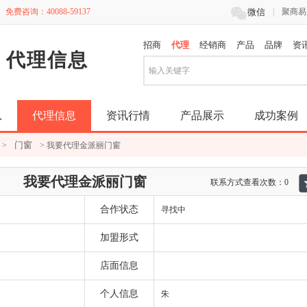

免费咨询：40088-59137
微信
|
聚商易
招商
代理
经销商
产品
品牌
资
代理信息
息
代理信息
资讯行情
产品展示
成功案例
门窗
>
> 我要代理金派丽门窗
我要代理金派丽门窗
联系方式查看次数：0
合作状态
寻找中
加盟形式
店面信息
个人信息
朱